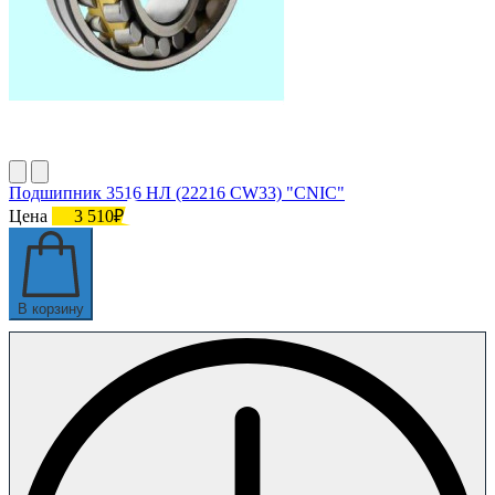
Подшипник 3516 НЛ (22216 CW33) "CNIC"
Цена
3 510₽
В корзину