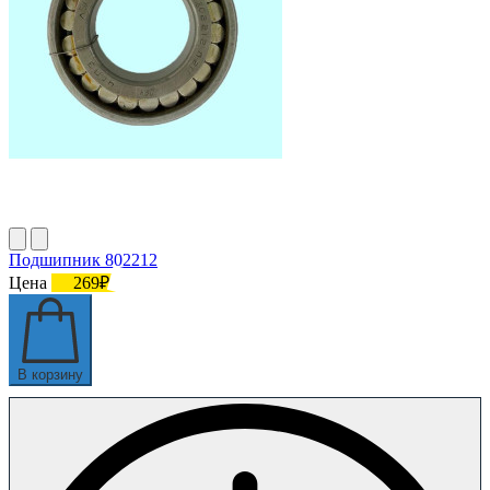
Подшипник 802212
Цена
269₽
В корзину