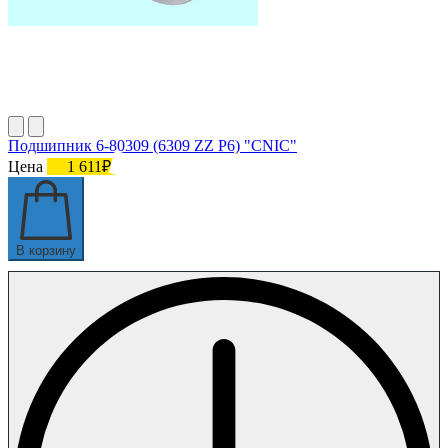
Подшипник 6-80309 (6309 ZZ P6) "CNIC"
Цена
1 611₽
В корзину