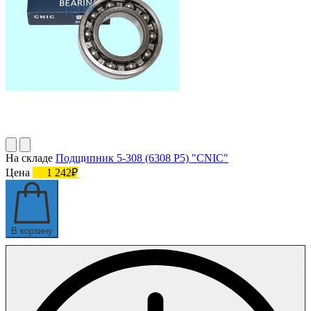
На складе
Подшипник 5-308 (6308 P5) "CNIC"
Цена
1 242₽
В корзину