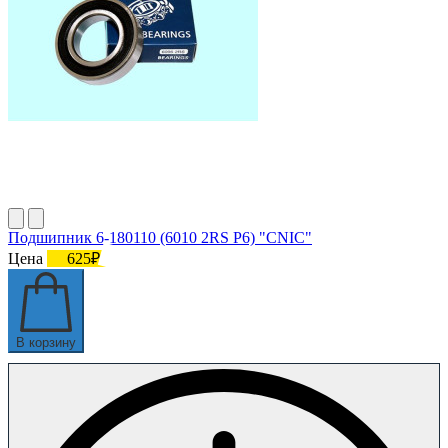
Подшипник 6-180110 (6010 2RS P6) "CNIC"
Цена
625₽
В корзину