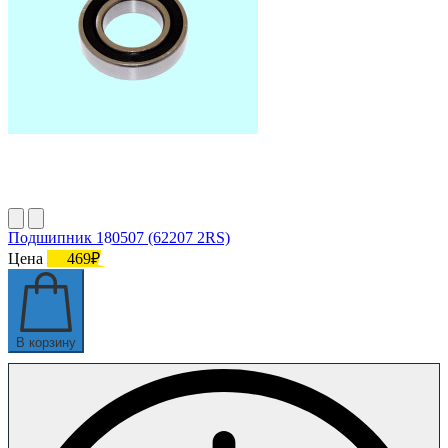
Подшипник 180507 (62207 2RS)
Цена
469₽
В корзину