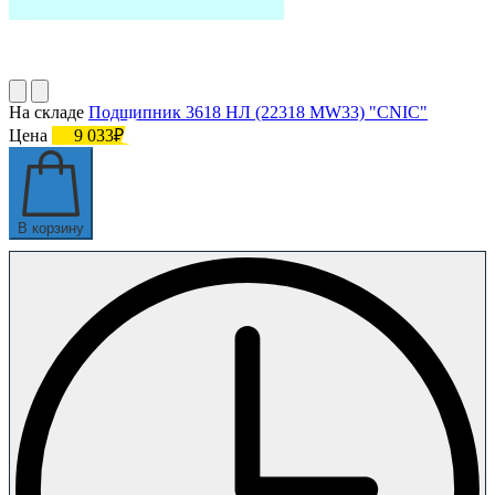
На складе
Подшипник 3618 НЛ (22318 MW33) "СNIC"
Цена
9 033₽
В корзину