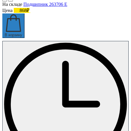
На складе
Подшипник 263706 Е
Цена
868₽
В корзину