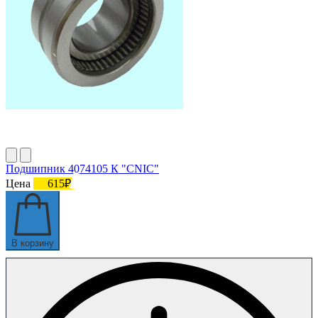
Подшипник 4074105 К "СNIC"
Цена
615₽
В корзину