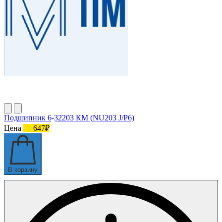
Подшипник 6-32203 КМ (NU203 J/P6)
Цена
647₽
В корзину