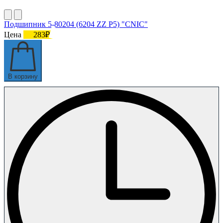
Подшипник 5-80204 (6204 ZZ P5) "CNIC"
Цена
283₽
В корзину