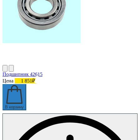
Подшипник 42615
Цена
1 851₽
В корзину