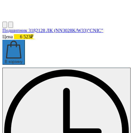
Подшипник 3182128 ЛК (NN3028K/W33)"СNIC"
Цена
6 523₽
В корзину