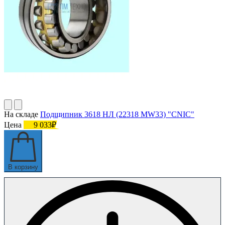
На складе
Подшипник 3618 НЛ (22318 MW33) "СNIC"
Цена
9 033₽
В корзину