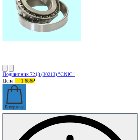
Подшипник 7213 (30213) "СNIC"
Цена
1 686₽
В корзину