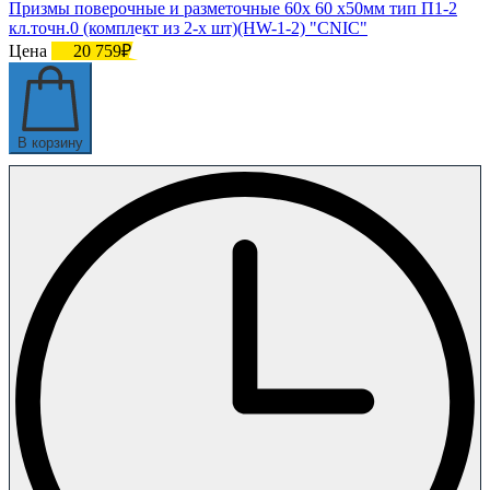
Призмы поверочные и разметочные 60х 60 х50мм тип П1-2
кл.точн.0 (комплект из 2-х шт)(HW-1-2) "CNIC"
Цена
20 759₽
В корзину