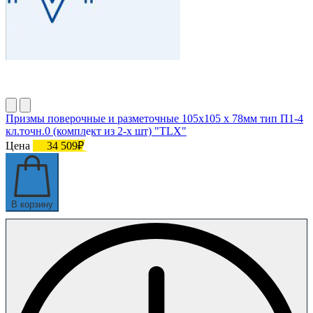
Призмы поверочные и разметочные 105х105 х 78мм тип П1-4
кл.точн.0 (комплект из 2-х шт) "TLX"
Цена
34 509₽
В корзину