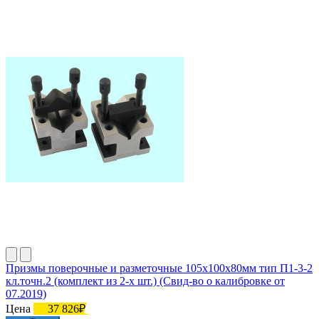
Призмы поверочные и разметочные 105х100х80мм тип П1-3-2
кл.точн.2 (комплект из 2-х шт.) (Свид-во о калибровке от
07.2019)
Цена
37 826₽