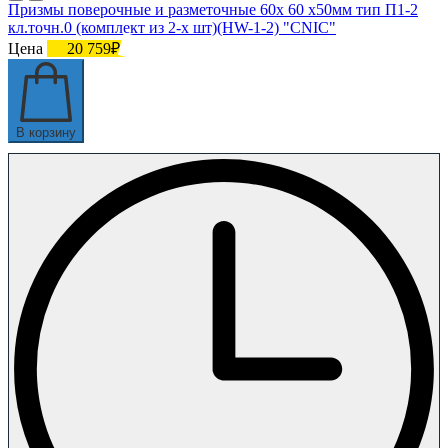
Призмы поверочные и разметочные 60х 60 х50мм тип П1-2
кл.точн.0 (комплект из 2-х шт)(HW-1-2) "CNIC"
Цена
20 759₽
В корзину