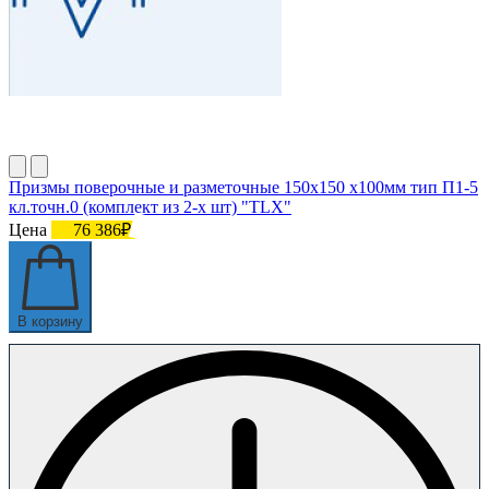
Призмы поверочные и разметочные 150х150 х100мм тип П1-5
кл.точн.0 (комплект из 2-х шт) "TLX"
Цена
76 386₽
В корзину