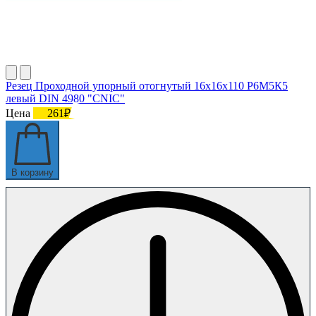
Резец Проходной упорный отогнутый 16х16х110 Р6М5К5
левый DIN 4980 "CNIC"
Цена
261₽
В корзину