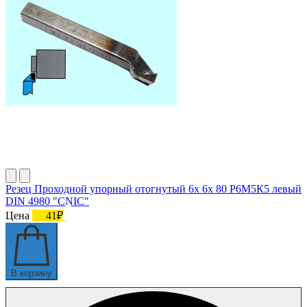
Резец Проходной упорный отогнутый 6х 6х 80 Р6М5К5 левый
DIN 4980 "CNIC"
Цена
41₽
В корзину