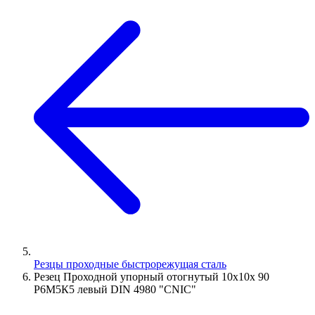
Резцы проходные быстрорежущая сталь
Резец Проходной упорный отогнутый 10х10х 90
Р6М5К5 левый DIN 4980 "CNIC"