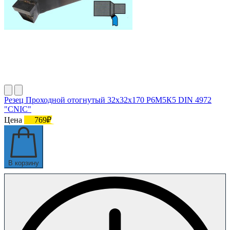
Резец Проходной отогнутый 32х32х170 Р6М5К5 DIN 4972
"CNIC"
Цена
769₽
В корзину