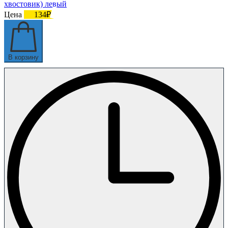
хвостовик) левый
Цена
134₽
В корзину