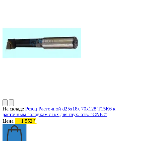
На складе
Резец Расточной d25х18х 70х128 Т15К6 к
расточным головкам с ц/х для глух. отв. "CNIC"
Цена
1 552₽