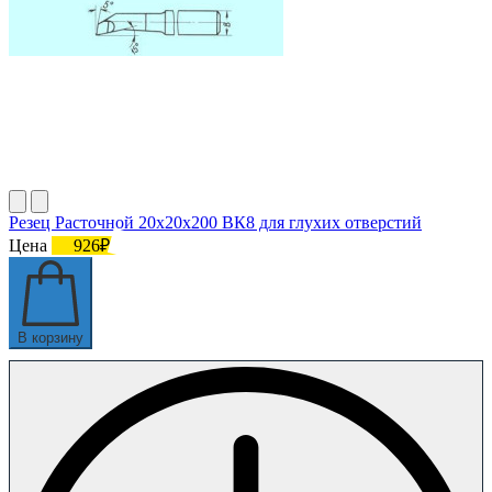
Резец Расточной 20х20х200 ВК8 для глухих отверстий
Цена
926₽
В корзину