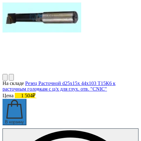
На складе
Резец Расточной d25х15х 44х103 Т15К6 к
расточным головкам с ц/х для глух. отв. "CNIC"
Цена
1 504₽
В корзину