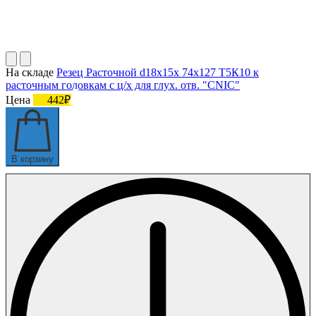
На складе
Резец Расточной d18х15х 74х127 Т5К10 к
расточным головкам с ц/х для глух. отв. "CNIC"
Цена
442₽
В корзину