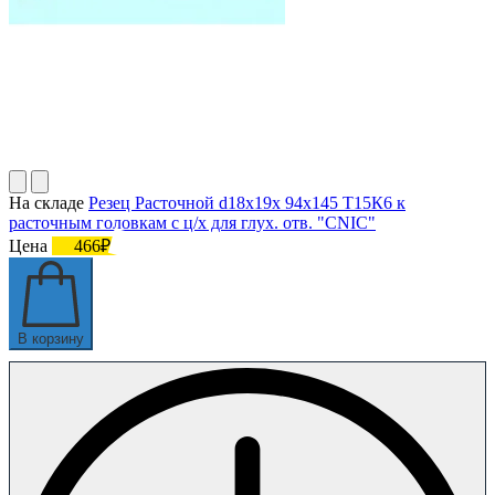
На складе
Резец Расточной d18х19х 94х145 Т15К6 к
расточным головкам с ц/х для глух. отв. "CNIC"
Цена
466₽
В корзину