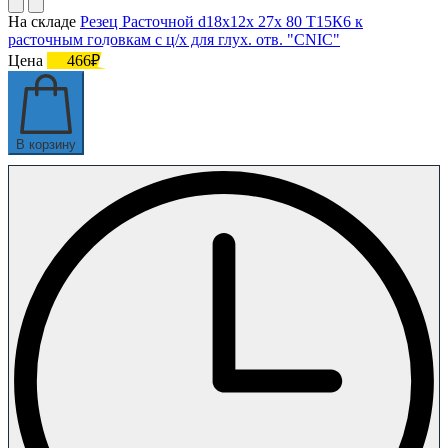
На складе
Резец Расточной d18х12х 27х 80 Т15К6 к
расточным головкам с ц/х для глух. отв. "CNIC"
Цена
466₽
В корзину