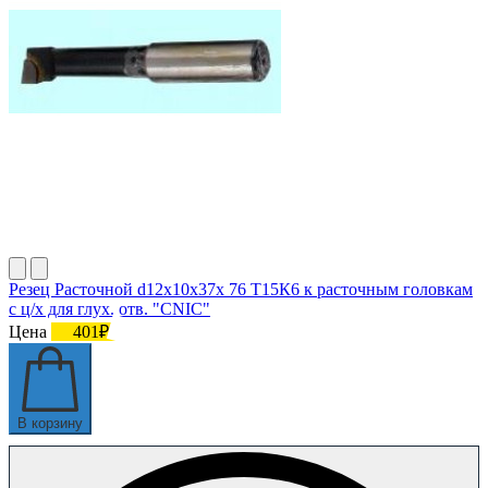
Резец Расточной d12х10х37х 76 Т15К6 к расточным головкам
с ц/х для глух. отв. "CNIC"
Цена
401₽
В корзину