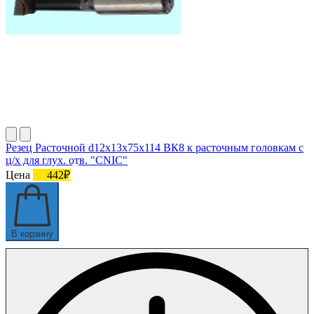
Резец Расточной d12х13х75х114 ВК8 к расточным головкам с
ц/х для глух. отв. "CNIC"
Цена
442₽
В корзину