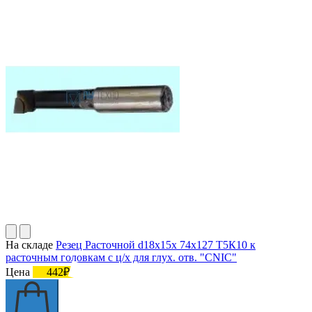
На складе
Резец Расточной d18х15х 74х127 Т5К10 к
расточным головкам с ц/х для глух. отв. "CNIC"
Цена
442₽