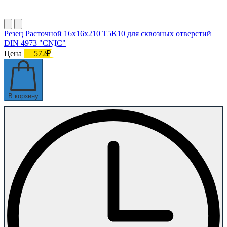
Резец Расточной 16х16х210 Т5К10 для сквозных отверстий
DIN 4973 "CNIC"
Цена
572₽
В корзину