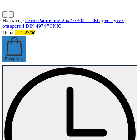
На складе
Резец Расточной 25х25х300 Т15К6 для глухих
отверстий DIN 4974 "CNIC"
Цена
1 230₽
В корзину