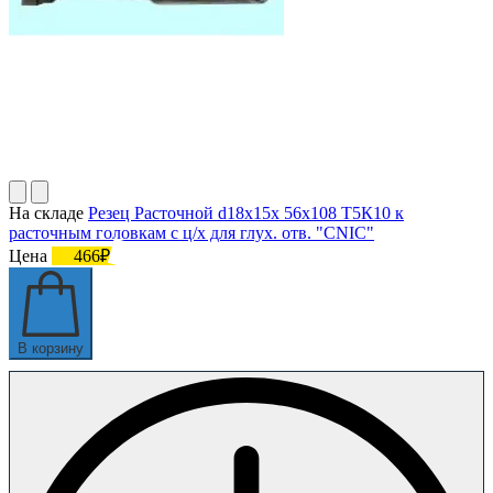
На складе
Резец Расточной d18х15х 56х108 Т5К10 к
расточным головкам с ц/х для глух. отв. "CNIC"
Цена
466₽
В корзину