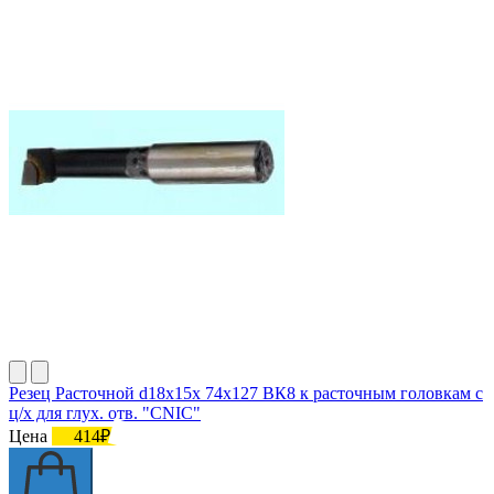
Резец Расточной d18х15х 74х127 ВК8 к расточным головкам с
ц/х для глух. отв. "CNIC"
Цена
414₽