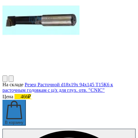
На складе
Резец Расточной d18х19х 94х145 Т15К6 к
расточным головкам с ц/х для глух. отв. "CNIC"
Цена
466₽
В корзину