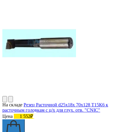
На складе
Резец Расточной d25х18х 70х128 Т15К6 к
расточным головкам с ц/х для глух. отв. "CNIC"
Цена
1 552₽