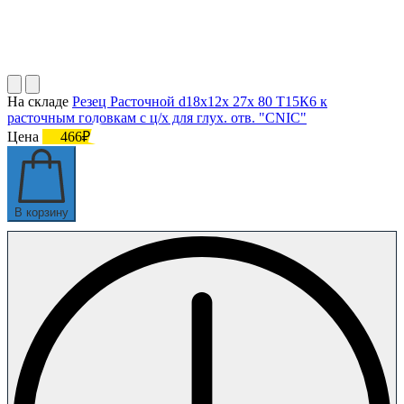
На складе
Резец Расточной d18х12х 27х 80 Т15К6 к
расточным головкам с ц/х для глух. отв. "CNIC"
Цена
466₽
В корзину