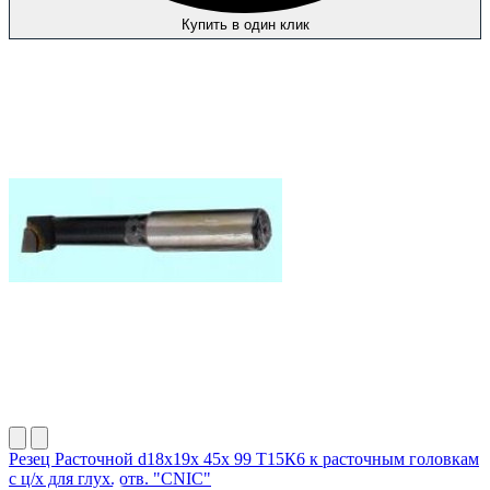
Купить в один клик
Резец Расточной d18х19х 45х 99 Т15К6 к расточным головкам
с ц/х для глух. отв. "CNIC"