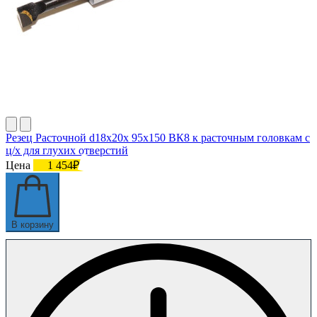
Резец Расточной d18х20х 95х150 ВК8 к расточным головкам с
ц/х для глухих отверстий
Цена
1 454₽
В корзину