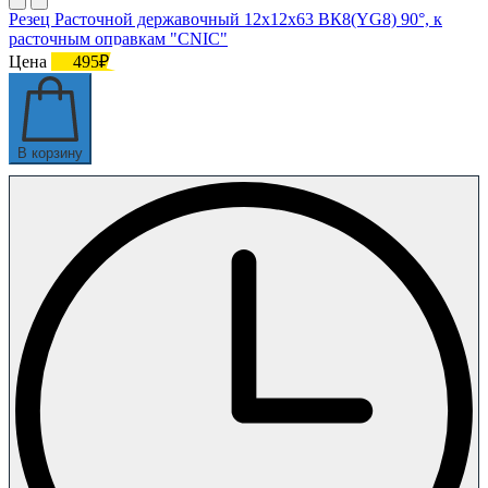
Резец Расточной державочный 12х12х63 ВК8(YG8) 90°, к
расточным оправкам "CNIC"
Цена
495₽
В корзину