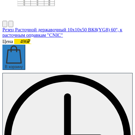
Резец Расточной державочный 10х10х50 ВК8(YG8) 60°, к
расточным оправкам "CNIC"
Цена
496₽
В корзину