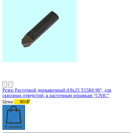
Резец Расточной державочный d 8х25 Т15К6 90°, для
сквозных отверстий, к расточным оправкам "CNIC"
Цена
801₽
В корзину