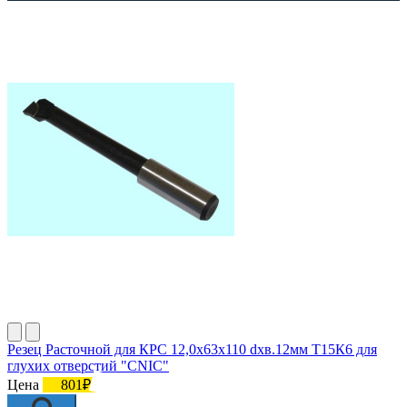
Резец Расточной для КРС 12,0х63х110 dхв.12мм Т15К6 для
глухих отверстий "CNIC"
Цена
801₽