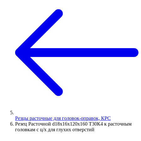
Резцы расточные для головок-оправок, КРС
Резец Расточной d18х16х120х160 Т30К4 к расточным
головкам с ц/х для глухих отверстий