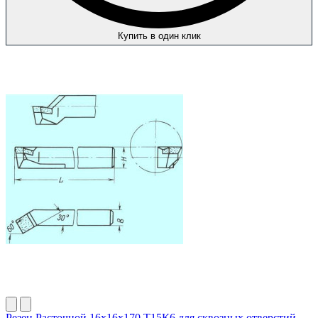
Купить в один клик
Резец Расточной 16х16х170 Т15К6 для сквозных отверстий