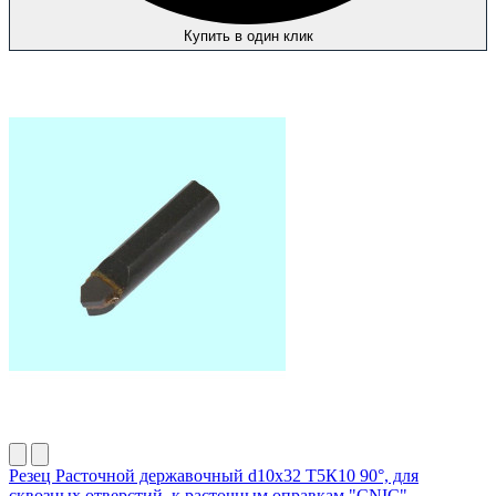
Купить в один клик
Резец Расточной державочный d10х32 Т5К10 90°, для
сквозных отверстий, к расточным оправкам "CNIC"