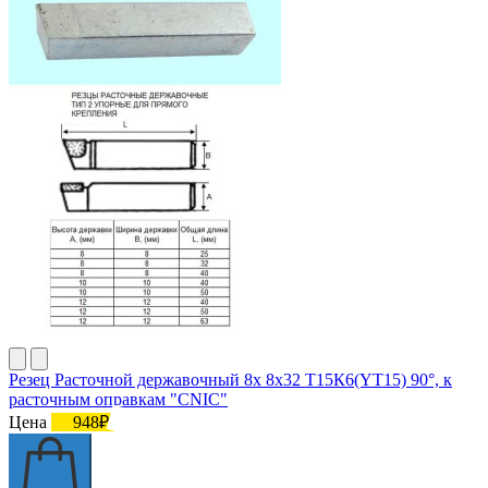
Резец Расточной державочный 8х 8х32 Т15К6(YT15) 90°, к
расточным оправкам "CNIC"
Цена
948₽