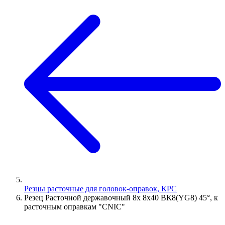
Резцы расточные для головок-оправок, КРС
Резец Расточной державочный 8х 8х40 ВК8(YG8) 45°, к
расточным оправкам "CNIC"