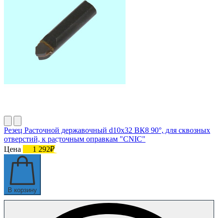
Резец Расточной державочный d10х32 ВК8 90°, для сквозных
отверстий, к расточным оправкам "CNIC"
Цена
1 292₽
В корзину