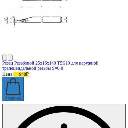
Резец Резьбовой 25х16х140 Т5К10 для наружной
трапецеидальной резьбы S=6-8
Цена
948₽
В корзину