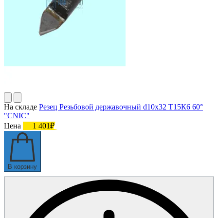
На складе
Резец Резьбовой державочный d10х32 Т15К6 60°
"CNIC"
Цена
1 401₽
В корзину