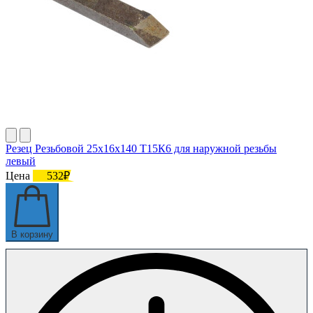
Резец Резьбовой 25х16х140 Т15К6 для наружной резьбы
левый
Цена
532₽
В корзину