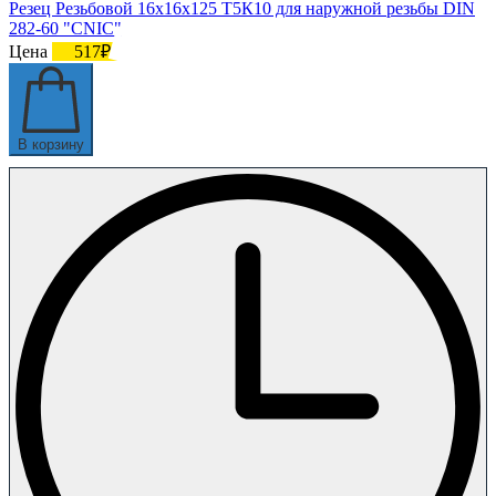
Резец Резьбовой 16х16х125 Т5К10 для наружной резьбы DIN
282-60 "CNIC"
Цена
517₽
В корзину