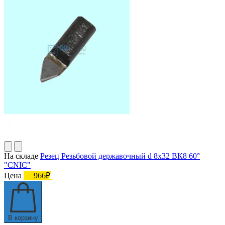
На складе
Резец Резьбовой державочный d 8х32 ВК8 60°
"CNIC"
Цена
966₽
В корзину