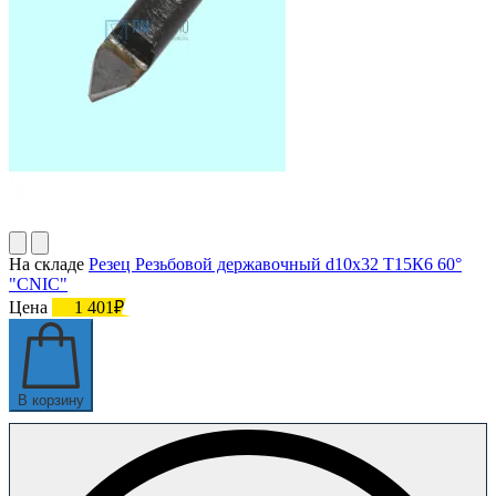
На складе
Резец Резьбовой державочный d10х32 Т15К6 60°
"CNIC"
Цена
1 401₽
В корзину