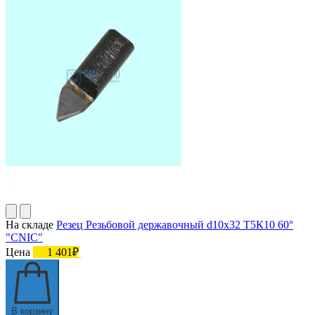
На складе
Резец Резьбовой державочный d10х32 Т5К10 60°
"CNIC"
Цена
1 401₽
В корзину