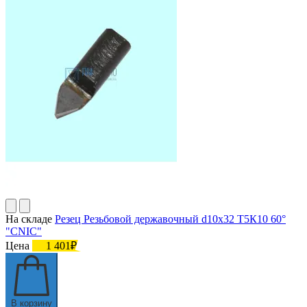
На складе
Резец Резьбовой державочный d10х32 Т5К10 60°
"CNIC"
Цена
1 401₽
В корзину