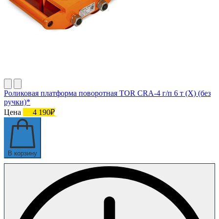
Роликовая платформа поворотная TOR CRA-4 г/п 6 т (X) (без
ручки)*
Цена
4 190₽
В корзину