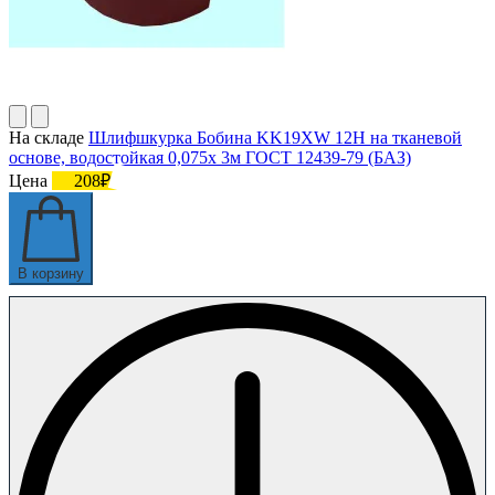
На складе
Шлифшкурка Бобина KK19XW 12H на тканевой
основе, водостойкая 0,075х 3м ГОСТ 12439-79 (БАЗ)
Цена
208₽
В корзину