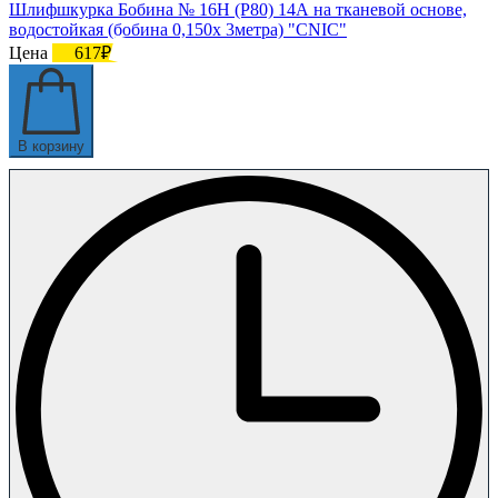
Шлифшкурка Бобина № 16Н (P80) 14А на тканевой основе,
водостойкая (бобина 0,150х 3метра) "CNIC"
Цена
617₽
В корзину