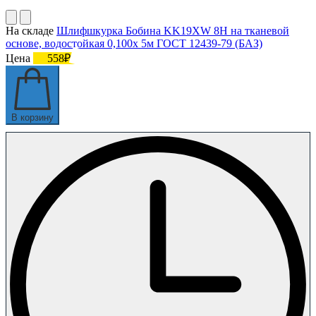
На складе
Шлифшкурка Бобина KK19XW 8H на тканевой
основе, водостойкая 0,100х 5м ГОСТ 12439-79 (БАЗ)
Цена
558₽
В корзину