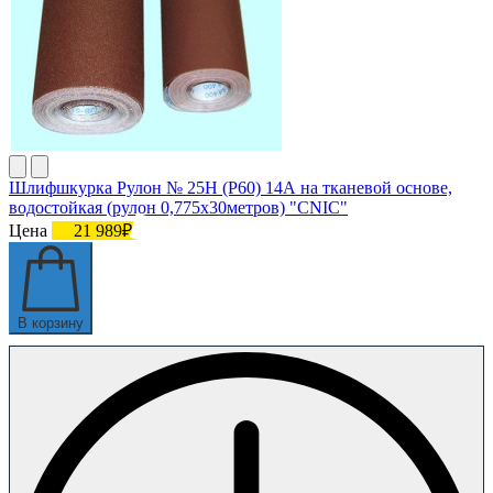
Шлифшкурка Рулон № 25Н (P60) 14А на тканевой основе,
водостойкая (рулон 0,775х30метров) "CNIC"
Цена
21 989₽
В корзину