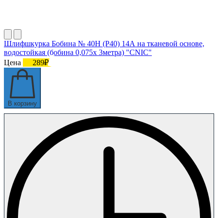
Шлифшкурка Бобина № 40Н (P40) 14А на тканевой основе,
водостойкая (бобина 0,075х 3метра) "CNIC"
Цена
289₽
В корзину