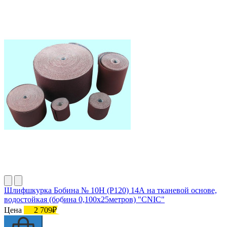
Шлифшкурка Бобина № 10Н (P120) 14А на тканевой основе,
водостойкая (бобина 0,100х25метров) "CNIC"
Цена
2 709₽