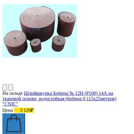
На складе
Шлифшкурка Бобина № 12Н (P100) 14А на
тканевой основе, водостойкая (бобина 0,115х25метров)
"CNIC"
Цена
3 129₽