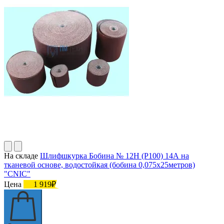
На складе
Шлифшкурка Бобина № 12Н (P100) 14А на
тканевой основе, водостойкая (бобина 0,075х25метров)
"CNIC"
Цена
1 919₽