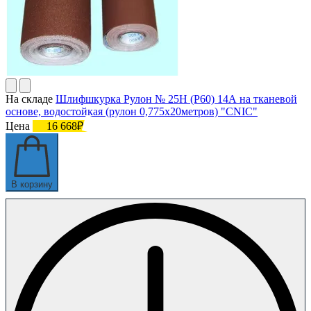
На складе
Шлифшкурка Рулон № 25Н (P60) 14А на тканевой
основе, водостойкая (рулон 0,775х20метров) "CNIC"
Цена
16 668₽
В корзину