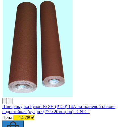
Шлифшкурка Рулон № 8Н (P150) 14А на тканевой основе,
водостойкая (рулон 0,775х20метров) "CNIC"
Цена
14 789₽