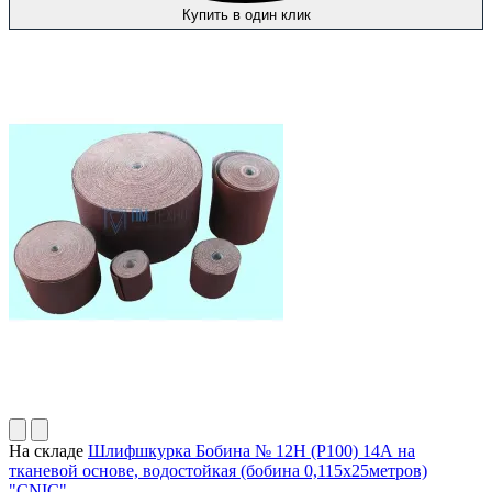
Купить в один клик
На складе
Шлифшкурка Бобина № 12Н (P100) 14А на
тканевой основе, водостойкая (бобина 0,115х25метров)
"CNIC"