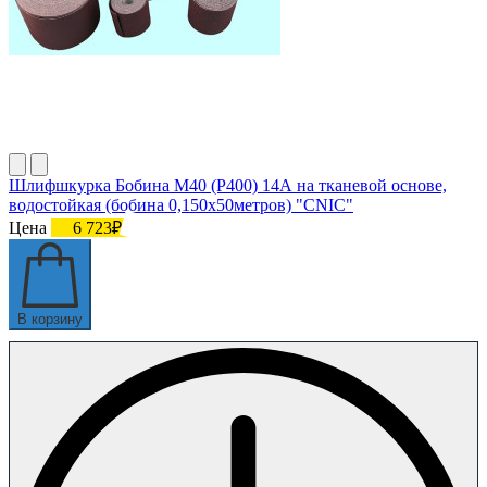
Шлифшкурка Бобина М40 (P400) 14А на тканевой основе,
водостойкая (бобина 0,150х50метров) "CNIC"
Цена
6 723₽
В корзину