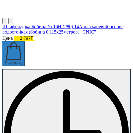
Шлифшкурка Бобина № 16Н (P80) 14А на тканевой основе,
водостойкая (бобина 0,115х25метров) "CNIC"
Цена
2 797₽
В корзину