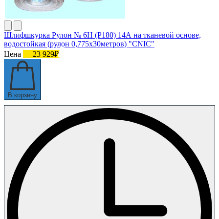
Шлифшкурка Рулон № 6Н (P180) 14А на тканевой основе,
водостойкая (рулон 0,775х30метров) "CNIC"
Цена
23 929₽
В корзину