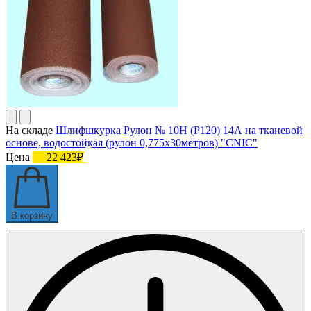
На складе
Шлифшкурка Рулон № 10Н (P120) 14А на тканевой
основе, водостойкая (рулон 0,775х30метров) "CNIC"
Цена
22 423₽
В корзину