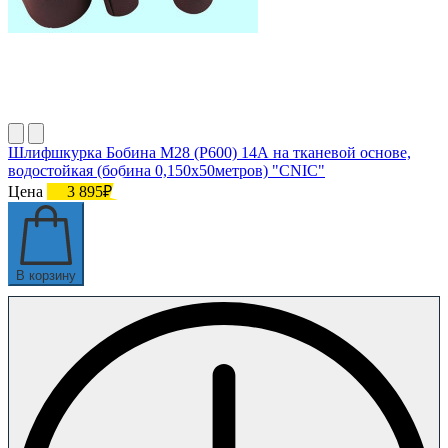
Шлифшкурка Бобина М28 (P600) 14А на тканевой основе,
водостойкая (бобина 0,150х50метров) "CNIC"
Цена
3 895₽
В корзину