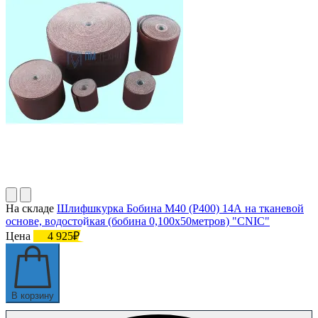
На складе
Шлифшкурка Бобина М40 (P400) 14А на тканевой
основе, водостойкая (бобина 0,100х50метров) "CNIC"
Цена
4 925₽
В корзину