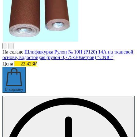
На складе
Шлифшкурка Рулон № 10Н (P120) 14А на тканевой
основе, водостойкая (рулон 0,775х30метров) "CNIC"
Цена
22 423₽
В корзину