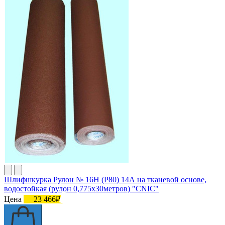
Шлифшкурка Рулон № 16Н (P80) 14А на тканевой основе,
водостойкая (рулон 0,775х30метров) "CNIC"
Цена
23 466₽