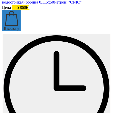
водостойкая (бобина 0,115х50метров) "CNIC"
Цена
5 860₽
В корзину