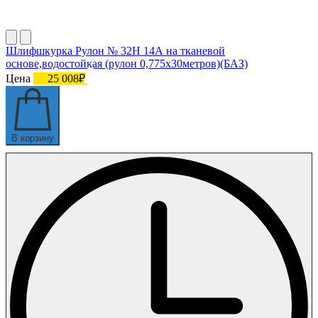
Шлифшкурка Рулон № 32Н 14А на тканевой
основе,водостойкая (рулон 0,775х30метров)(БАЗ)
Цена
25 008₽
В корзину