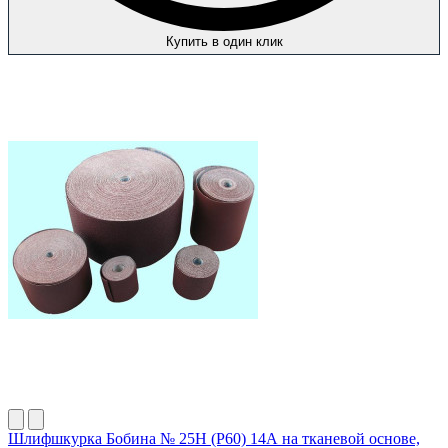
Купить в один клик
Шлифшкурка Бобина № 25Н (P60) 14А на тканевой основе,