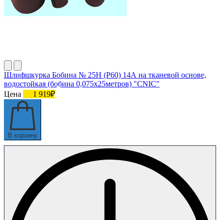
Шлифшкурка Бобина № 25Н (P60) 14А на тканевой основе,
водостойкая (бобина 0,075х25метров) "CNIC"
Цена
1 919₽
В корзину