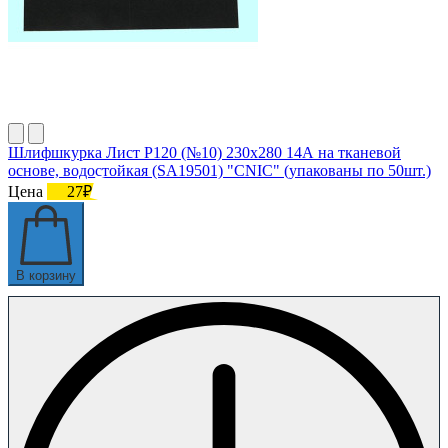
Шлифшкурка Лист Р120 (№10) 230х280 14А на тканевой
основе, водостойкая (SA19501) "CNIC" (упакованы по 50шт.)
Цена
27₽
В корзину