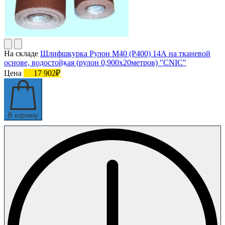
На складе
Шлифшкурка Рулон М40 (P400) 14А на тканевой
основе, водостойкая (рулон 0,900х20метров) "CNIC"
Цена
17 902₽
В корзину