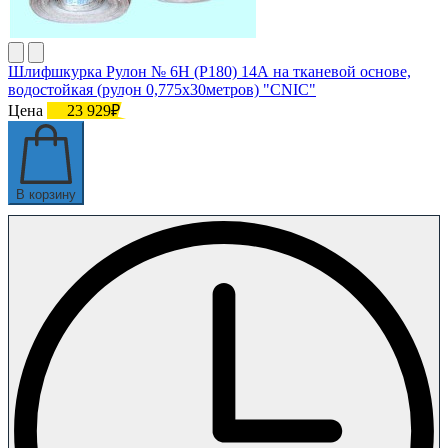
Шлифшкурка Рулон № 6Н (P180) 14А на тканевой основе,
водостойкая (рулон 0,775х30метров) "CNIC"
Цена
23 929₽
В корзину