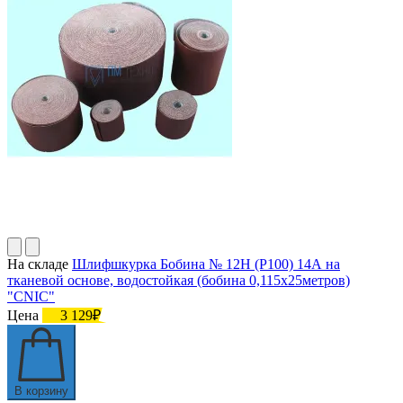
На складе
Шлифшкурка Бобина № 12Н (P100) 14А на
тканевой основе, водостойкая (бобина 0,115х25метров)
"CNIC"
Цена
3 129₽
В корзину