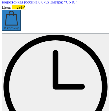
водостойкая (бобина 0,075х 3метра) "CNIC"
Цена
291₽
В корзину