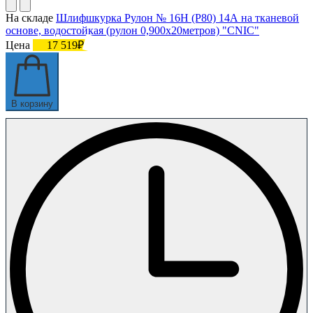
На складе
Шлифшкурка Рулон № 16Н (P80) 14А на тканевой
основе, водостойкая (рулон 0,900х20метров) "CNIC"
Цена
17 519₽
В корзину