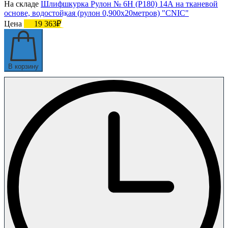
На складе
Шлифшкурка Рулон № 6Н (P180) 14А на тканевой
основе, водостойкая (рулон 0,900х20метров) "CNIC"
Цена
19 363₽
В корзину