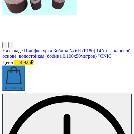
На складе
Шлифшкурка Бобина № 6Н (P180) 14А на тканевой
основе, водостойкая (бобина 0,100х50метров) "CNIC"
Цена
4 925₽
В корзину