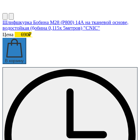
Шлифшкурка Бобина М28 (P800) 14А на тканевой основе,
водостойкая (бобина 0,115х 5метров) "CNIC"
Цена
690₽
В корзину