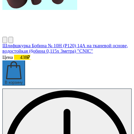
Шлифшкурка Бобина № 10Н (P120) 14А на тканевой основе,
водостойкая (бобина 0,115х 3метра) "CNIC"
Цена
438₽
В корзину