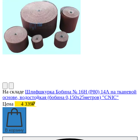
На складе
Шлифшкурка Бобина № 16Н (P80) 14А на тканевой
основе, водостойкая (бобина 0,150х25метров) "CNIC"
Цена
4 339₽
В корзину