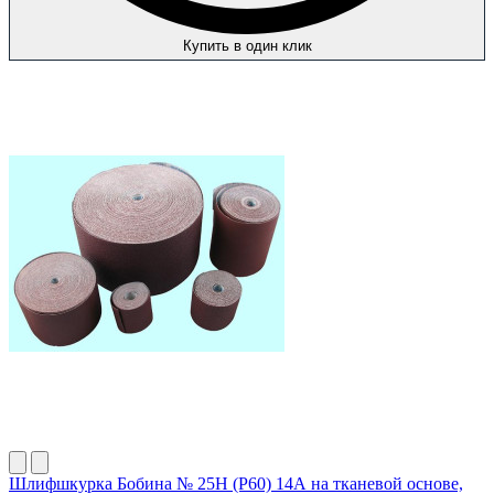
Купить в один клик
Шлифшкурка Бобина № 25Н (P60) 14А на тканевой основе,