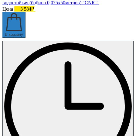
водостойкая (бобина 0,075х50метров) "CNIC"
Цена
3 584₽
В корзину