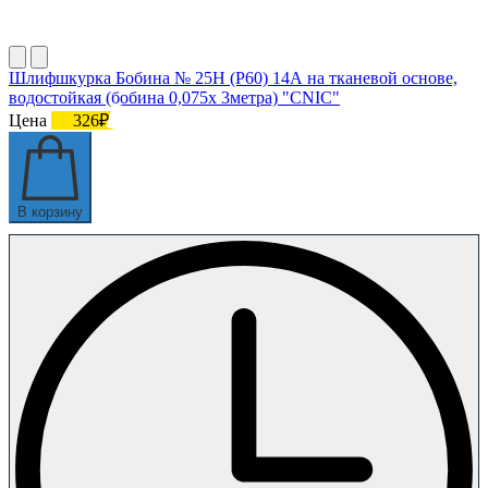
Шлифшкурка Бобина № 25Н (P60) 14А на тканевой основе,
водостойкая (бобина 0,075х 3метра) "CNIC"
Цена
326₽
В корзину