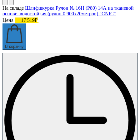
На складе
Шлифшкурка Рулон № 16Н (P80) 14А на тканевой
основе, водостойкая (рулон 0,900х20метров) "CNIC"
Цена
17 519₽
В корзину