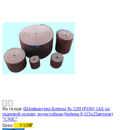
На складе
Шлифшкурка Бобина № 12Н (P100) 14А на
тканевой основе, водостойкая (бобина 0,115х25метров)
"CNIC"
Цена
3 129₽