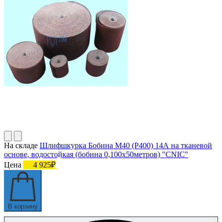
На складе
Шлифшкурка Бобина М40 (P400) 14А на тканевой
основе, водостойкая (бобина 0,100х50метров) "CNIC"
Цена
4 925₽
В корзину