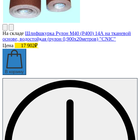
На складе
Шлифшкурка Рулон М40 (P400) 14А на тканевой
основе, водостойкая (рулон 0,900х20метров) "CNIC"
Цена
17 902₽
В корзину