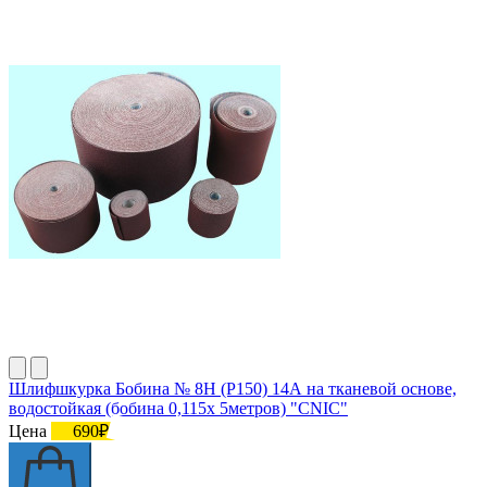
Шлифшкурка Бобина № 8Н (P150) 14А на тканевой основе,
водостойкая (бобина 0,115х 5метров) "CNIC"
Цена
690₽