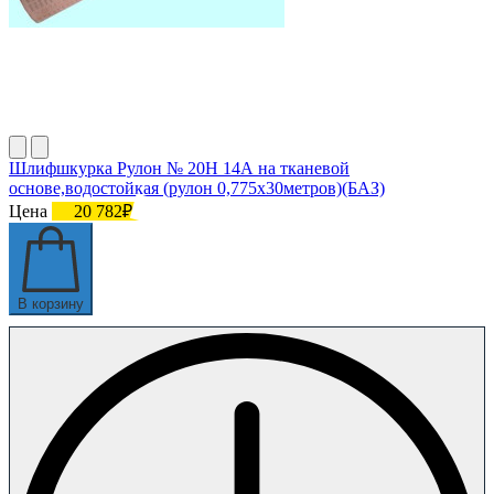
Шлифшкурка Рулон № 20Н 14А на тканевой
основе,водостойкая (рулон 0,775х30метров)(БАЗ)
Цена
20 782₽
В корзину