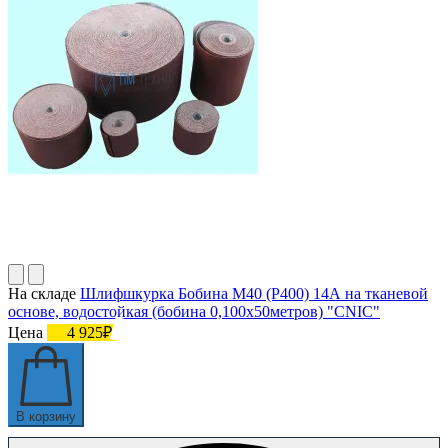
На складе
Шлифшкурка Бобина М40 (P400) 14А на тканевой
основе, водостойкая (бобина 0,100х50метров) "CNIC"
Цена
4 925₽
В корзину