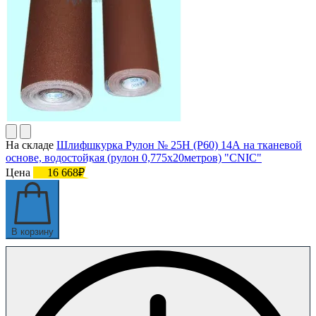
На складе
Шлифшкурка Рулон № 25Н (P60) 14А на тканевой
основе, водостойкая (рулон 0,775х20метров) "CNIC"
Цена
16 668₽
В корзину