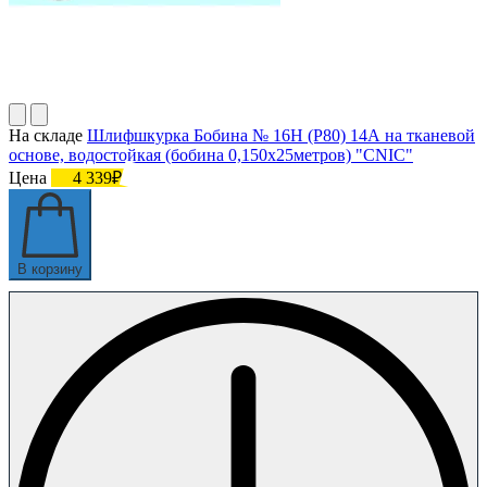
На складе
Шлифшкурка Бобина № 16Н (P80) 14А на тканевой
основе, водостойкая (бобина 0,150х25метров) "CNIC"
Цена
4 339₽
В корзину