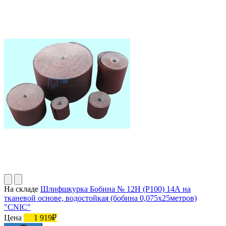
На складе
Шлифшкурка Бобина № 12Н (P100) 14А на
тканевой основе, водостойкая (бобина 0,075х25метров)
"CNIC"
Цена
1 919₽