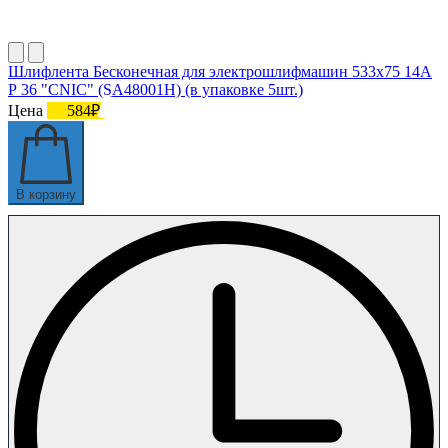
Шлифлента Бесконечная для электрошлифмашин 533х75 14А
Р 36 "CNIC" (SA48001H) (в упаковке 5шт.)
Цена
584₽
В корзину