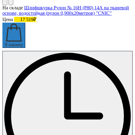
На складе
Шлифшкурка Рулон № 16Н (P80) 14А на тканевой
основе, водостойкая (рулон 0,900х20метров) "CNIC"
Цена
17 519₽
В корзину