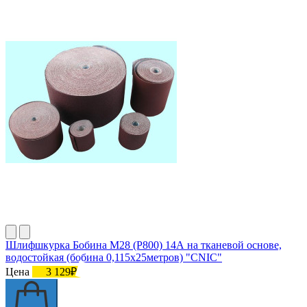
Шлифшкурка Бобина М28 (P800) 14А на тканевой основе,
водостойкая (бобина 0,115х25метров) "CNIC"
Цена
3 129₽