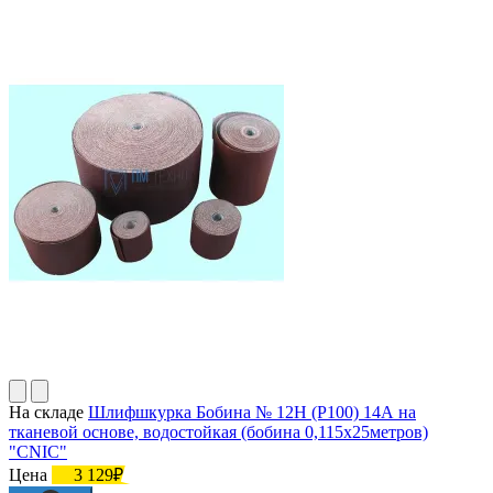
На складе
Шлифшкурка Бобина № 12Н (P100) 14А на
тканевой основе, водостойкая (бобина 0,115х25метров)
"CNIC"
Цена
3 129₽