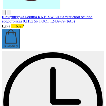
Шлифшкурка Бобина KK19XW 8H на тканевой основе,
водостойкая 0,115х 5м ГОСТ 12439-79 (БАЗ)
Цена
632₽
В корзину