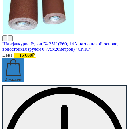
Шлифшкурка Рулон № 25Н (P60) 14А на тканевой основе,
водостойкая (рулон 0,775х20метров) "CNIC"
Цена
16 668₽
В корзину