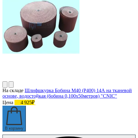
На складе
Шлифшкурка Бобина М40 (P400) 14А на тканевой
основе, водостойкая (бобина 0,100х50метров) "CNIC"
Цена
4 925₽
В корзину