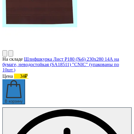
На складе
Шлифшкурка Лист Р180 (№6) 230х280 14А на
бумаге, неводостойкая (SA18511) "CNIC" (упакованы по
10шт.)
Цена
34₽
В корзину