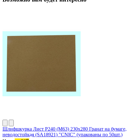
Шлифшкурка Лист Р240 (М63) 230х280 Гранат на бумаге,
неводостойкая (SA18921) "CNIC" (упакованы по 50шт.)