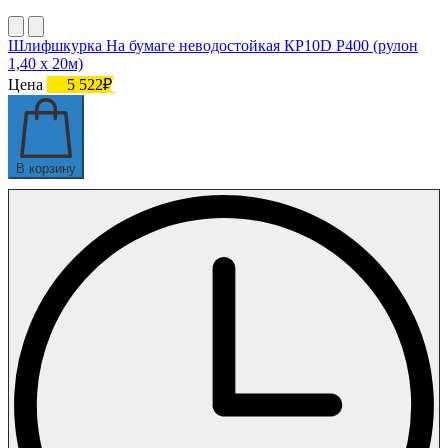
Шлифшкурка На бумаге неводостойкая КР10D Р400 (рулон
1,40 х 20м)
Цена
5 522₽
В корзину