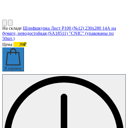
На складе
Шлифшкурка Лист Р100 (№12) 230х280 14А на
бумаге, неводостойкая (SA18511) "CNIC" (упакованы по
50шт.)
Цена
39₽
В корзину