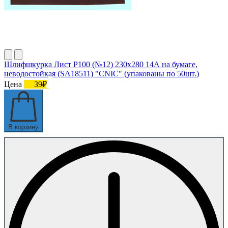
Шлифшкурка Лист Р100 (№12) 230х280 14А на бумаге,
неводостойкая (SA18511) "CNIC" (упакованы по 50шт.)
Цена
39₽
В корзину