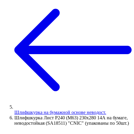
Шлифшкурка на бумажной основе неводост.
Шлифшкурка Лист Р240 (М63) 230х280 14А на бумаге,
неводостойкая (SA18511) "CNIC" (упакованы по 50шт.)