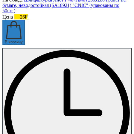
бумаге, неводостойкая (SA18921) "CNIC" (упакованы по
50шт.)
Цена
26₽
В корзину