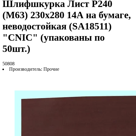
Шлифшкурка Лист Р240
(М63) 230х280 14А на бумаге,
неводостойкая (SA18511)
"CNIC" (упакованы по
50шт.)
50808
Производитель:
Прочие