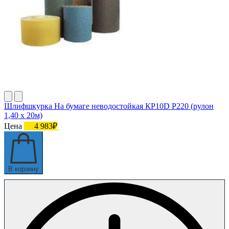
Шлифшкурка На бумаге неводостойкая КР10D Р220 (рулон
1,40 х 20м)
Цена
4 983₽
В корзину