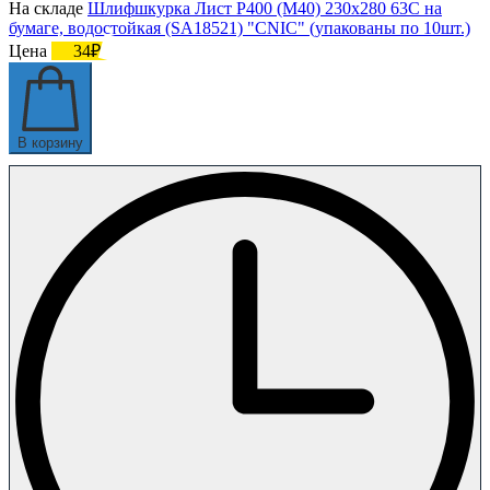
На складе
Шлифшкурка Лист Р400 (М40) 230х280 63С на
бумаге, водостойкая (SA18521) "CNIC" (упакованы по 10шт.)
Цена
34₽
В корзину