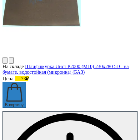
На складе
Шлифшкурка Лист Р2000 (М10) 230х280 51С на
бумаге, водостойкая (микронка) (БАЗ)
Цена
73₽
В корзину