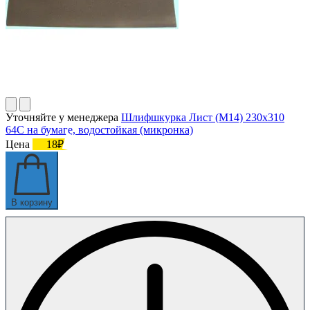
Уточняйте у менеджера
Шлифшкурка Лист (М14) 230х310
64С на бумаге, водостойкая (микронка)
Цена
18₽
В корзину