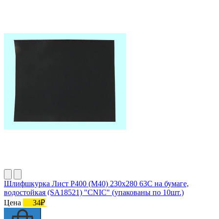
Шлифшкурка Лист Р400 (М40) 230х280 63С на бумаге,
водостойкая (SA18521) "CNIC" (упакованы по 10шт.)
Цена
34₽