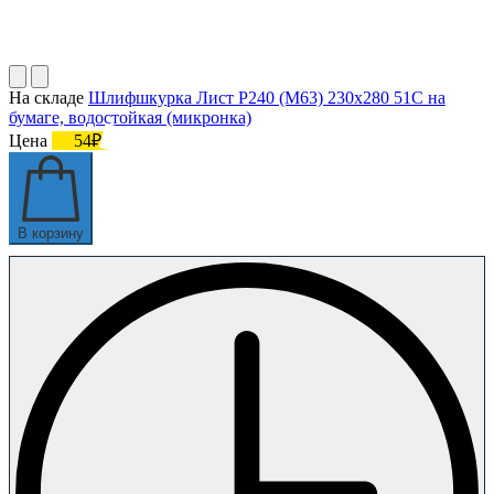
На складе
Шлифшкурка Лист Р240 (М63) 230х280 51С на
бумаге, водостойкая (микронка)
Цена
54₽
В корзину