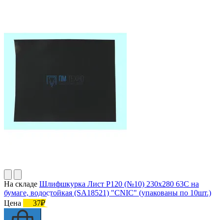
На складе
Шлифшкурка Лист Р120 (№10) 230х280 63С на
бумаге, водостойкая (SA18521) "CNIC" (упакованы по 10шт.)
Цена
37₽