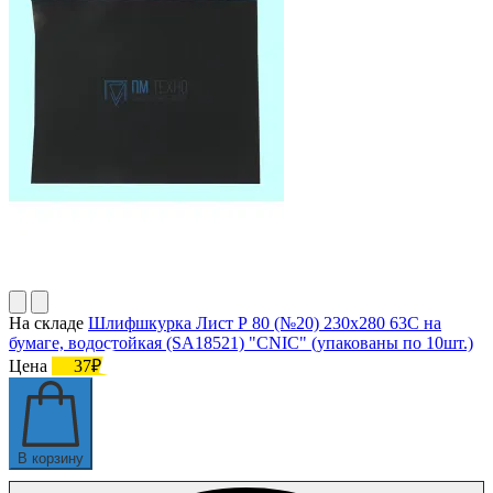
На складе
Шлифшкурка Лист Р 80 (№20) 230х280 63С на
бумаге, водостойкая (SA18521) "CNIC" (упакованы по 10шт.)
Цена
37₽
В корзину