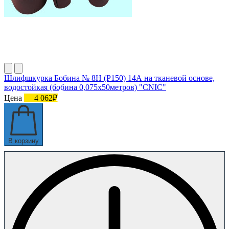
Шлифшкурка Бобина № 8Н (P150) 14А на тканевой основе,
водостойкая (бобина 0,075х50метров) "CNIC"
Цена
4 062₽
В корзину