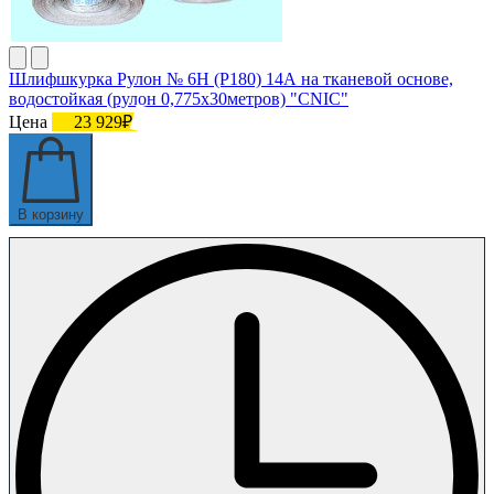
Шлифшкурка Рулон № 6Н (P180) 14А на тканевой основе,
водостойкая (рулон 0,775х30метров) "CNIC"
Цена
23 929₽
В корзину