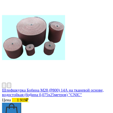
Шлифшкурка Бобина М28 (P800) 14А на тканевой основе,
водостойкая (бобина 0,075х25метров) "CNIC"
Цена
1 919₽