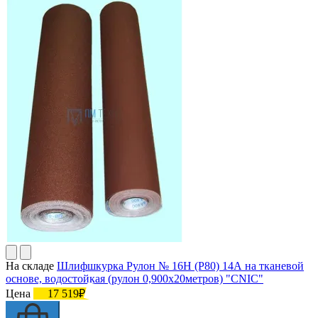
На складе
Шлифшкурка Рулон № 16Н (P80) 14А на тканевой
основе, водостойкая (рулон 0,900х20метров) "CNIC"
Цена
17 519₽