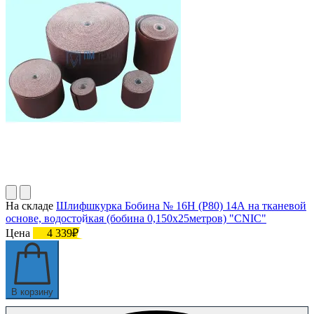
На складе
Шлифшкурка Бобина № 16Н (P80) 14А на тканевой
основе, водостойкая (бобина 0,150х25метров) "CNIC"
Цена
4 339₽
В корзину