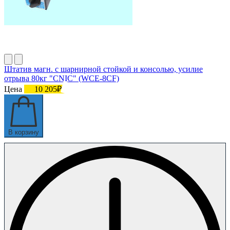
Штатив магн. с шарнирной стойкой и консолью, усилие
отрыва 80кг "CNIC" (WCE-8CF)
Цена
10 205₽
В корзину