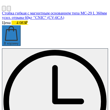
Стойка гибкая с магнитным основанием типа МС-29 L 360мм
усил. отрыва 60кг "CNIC" (CV-6CA)
Цена
4 083₽
В корзину