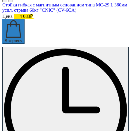
Стойка гибкая с магнитным основанием типа МС-29 L 360мм
усил. отрыва 60кг "CNIC" (CV-6CA)
Цена
4 083₽
В корзину