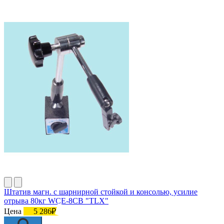
Штатив магн. с шарнирной стойкой и консолью, усилие
отрыва 80кг WCE-8CB "TLX"
Цена
5 286₽