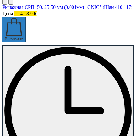
Рычажная СРП- 50, 25-50 мм (0,001мм) "CNIC" (Шан 410-117)
Цена
41 872₽
В корзину