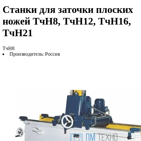
Станки для заточки плоских
ножей ТчН8, ТчН12, ТчН16,
ТчН21
ТчН8
Производитель:
Россия