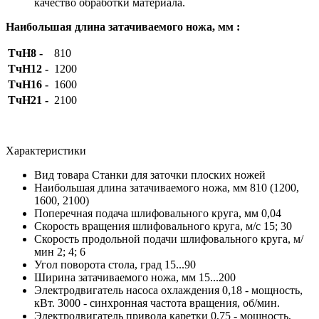
качество обработки материала.
Наибольшая длина затачиваемого ножа, мм :
ТчН8 -
810
ТчН12 -
1200
ТчН16 -
1600
ТчН21 -
2100
Характеристики
Вид товара
Станки для заточки плоских ножей
Наибольшая длина затачиваемого ножа, мм
810 (1200,
1600, 2100)
Поперечная подача шлифовального круга, мм
0,04
Скорость вращения шлифовального круга, м/с
15; 30
Скорость продольной подачи шлифовального круга, м/
мин
2; 4; 6
Угол поворота стола, град
15...90
Ширина затачиваемого ножа, мм
15...200
Электродвигатель насоса охлаждения
0,18 - мощность,
кВт. 3000 - синхронная частота вращения, об/мин.
Электродвигатель привода каретки
0,75 - мощность,