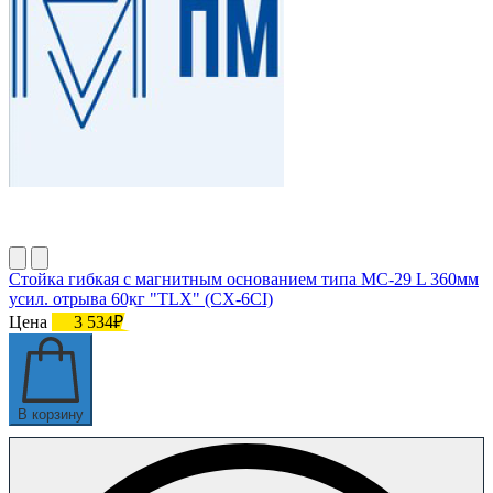
Стойка гибкая с магнитным основанием типа МС-29 L 360мм
усил. отрыва 60кг "TLX" (CX-6CI)
Цена
3 534₽
В корзину