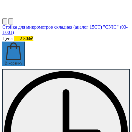
Стойка для микрометров складная (аналог 15СТ) "CNIC" (03-
T001)
Цена
2 804₽
В корзину