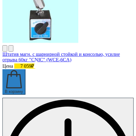
Штатив магн. с шарнирной стойкой и консолью, усилие
отрыва 60кг "CNIC" (WCE-6CА)
Цена
7 059₽
В корзину