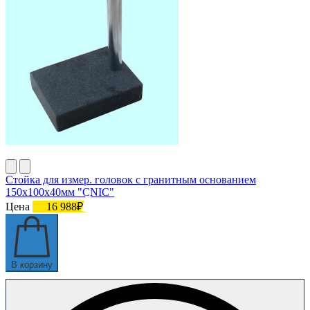
Стойка для измер. головок с гранитным основанием
150х100х40мм "CNIC"
Цена
16 988₽
В корзину