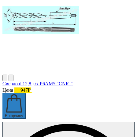
Сверло d 12,8 к/х Р6АМ5 "CNIC"
Цена
947₽
В корзину