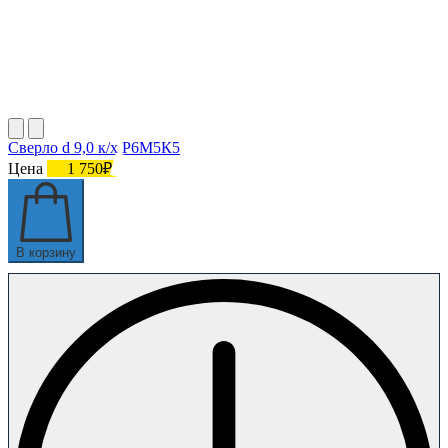
Сверло d 9,0 к/х Р6М5К5
Цена
1 750₽
В корзину