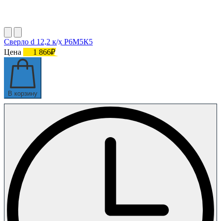
Сверло d 12,2 к/х Р6М5К5
Цена
1 866₽
В корзину