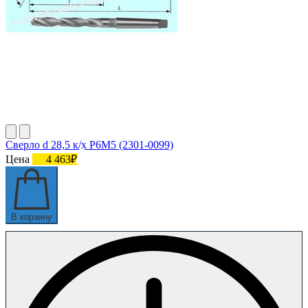
Сверло d 28,5 к/х Р6М5 (2301-0099)
Цена
4 463₽
В корзину