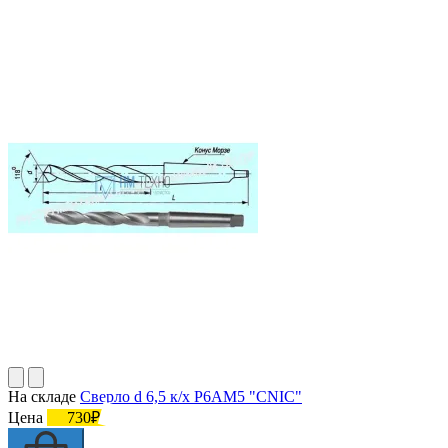
На складе
Сверло d 6,5 к/х Р6АМ5 "CNIC"
Цена
730₽