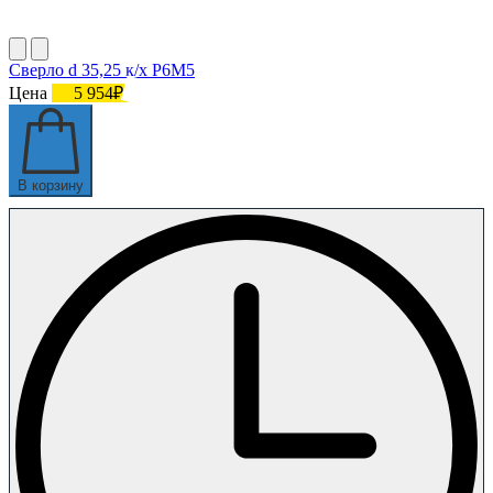
Сверло d 35,25 к/х Р6М5
Цена
5 954₽
В корзину