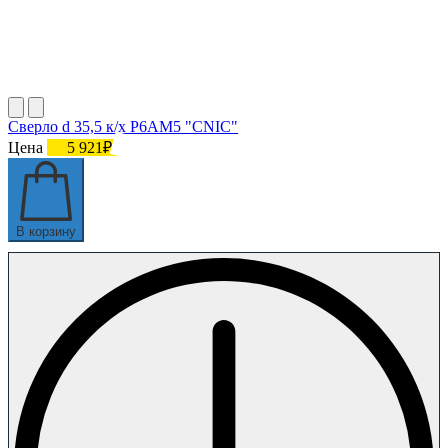
Сверло d 35,5 к/х Р6АМ5 "CNIC"
Цена
5 921₽
В корзину