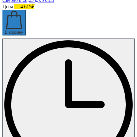
Сверло d 28,25 к/х Р6М5
Цена
4 615₽
В корзину