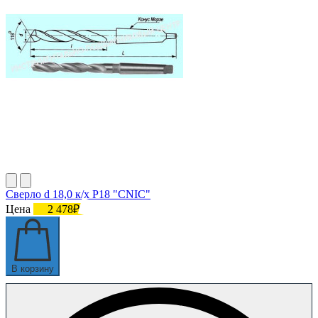
Сверло d 18,0 к/х Р18 "CNIC"
Цена
2 478₽
В корзину