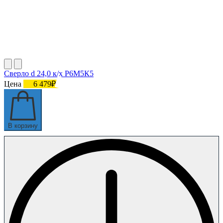
Сверло d 24,0 к/х Р6М5К5
Цена
6 479₽
В корзину