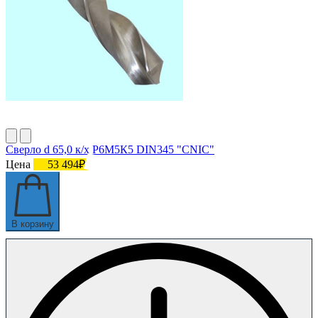
Сверло d 65,0 к/х Р6М5К5 DIN345 "CNIC"
Цена
53 494₽
В корзину