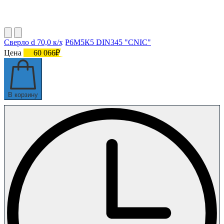
Сверло d 70,0 к/х Р6М5К5 DIN345 "CNIC"
Цена
60 066₽
В корзину