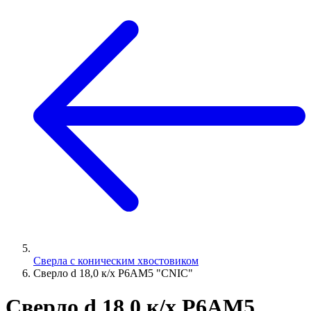
Сверла с коническим хвостовиком
Сверло d 18,0 к/х Р6АМ5 "CNIC"
Сверло d 18,0 к/х Р6АМ5