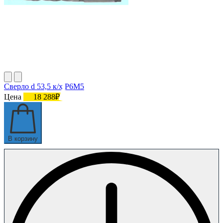
Сверло d 53,5 к/х Р6М5
Цена
18 288₽
В корзину