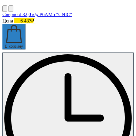
Сверло d 32,0 к/х Р6АМ5 "CNIC"
Цена
6 487₽
В корзину