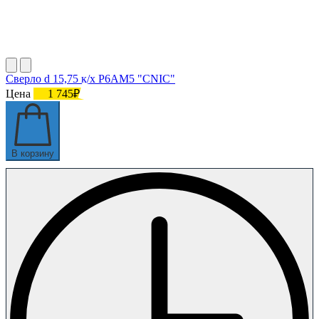
Сверло d 15,75 к/х Р6АМ5 "CNIC"
Цена
1 745₽
В корзину