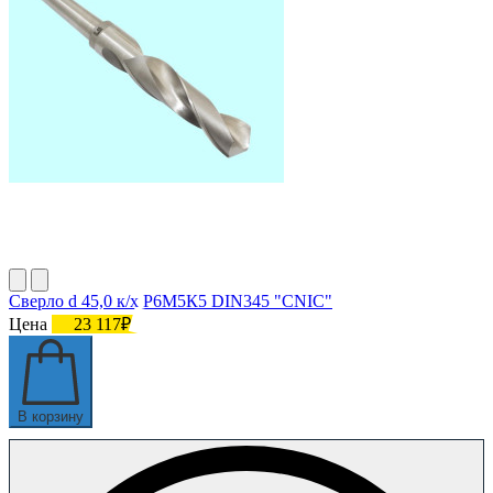
Сверло d 45,0 к/х Р6М5К5 DIN345 "CNIC"
Цена
23 117₽
В корзину