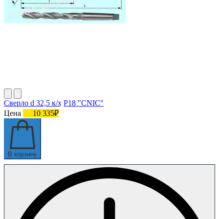
Сверло d 32,5 к/х Р18 "CNIC"
Цена
10 335₽
В корзину